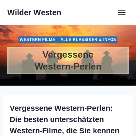
Zum
Wilder Westen
Inhalt
springen
WESTERN FILME – ALLE KLASSIKER & INFOS
Vergessene
Western-Perlen
Vergessene Western-Perlen:
Die besten unterschätzten
Western-Filme, die Sie kennen