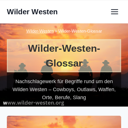
Zum
Wilder Westen
Inhalt
springen
Wilder-Westen
»
Wilder-Westen-Glossar
Wilder-Westen-
Glossar
Nachschlagewerk für Begriffe rund um den
Wilden Westen – Cowboys, Outlaws, Waffen,
Orte, Berufe, Slang