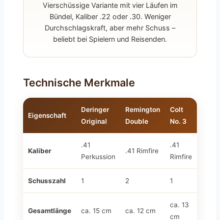
Vierschüssige Variante mit vier Läufen im
Bündel, Kaliber .22 oder .30. Weniger
Durchschlagskraft, aber mehr Schuss –
beliebt bei Spielern und Reisenden.
Technische Merkmale
Deringer
Remington
Colt
Eigenschaft
Original
Double
No. 3
.41
.41
Kaliber
.41 Rimfire
Perkussion
Rimfire
Schusszahl
1
2
1
ca. 13
Gesamtlänge
ca. 15 cm
ca. 12 cm
cm