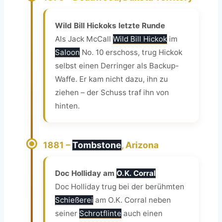
Wild Bill Hickoks letzte Runde
Als Jack McCall
Wild Bill Hickok
im
Saloon
No. 10 erschoss, trug Hickok
selbst einen Derringer als Backup-
Waffe. Er kam nicht dazu, ihn zu
ziehen – der Schuss traf ihn von
hinten.
1881 –
Tombstone
, Arizona
Doc Holliday am
O.K. Corral
Doc Holliday trug bei der berühmten
Schießerei
am O.K. Corral neben
seiner
Schrotflinte
auch einen