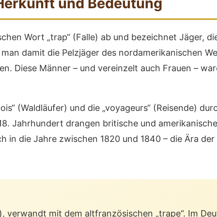
 Herkunft und Bedeutung
schen Wort „trap“ (Falle) ab und bezeichnet Jäger, die 
t man damit die Pelzjäger des nordamerikanischen W
en. Diese Männer – und vereinzelt auch Frauen – ware
is“ (Waldläufer) und die „voyageurs“ (Reisende) durc
 18. Jahrhundert drangen britische und amerikanisch
doch in die Jahre zwischen 1820 und 1840 – die Ära de
), verwandt mit dem altfranzösischen „trape“. Im Deu