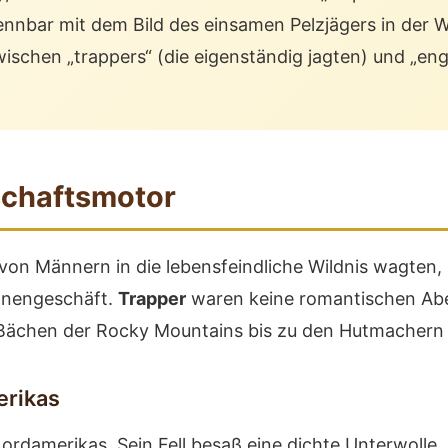
nnbar mit dem Bild des einsamen Pelzjägers in der 
chen „trappers“ (die eigenständig jagten) und „engag
schaftsmotor
on Männern in die lebensfeindliche Wildnis wagten,
ionengeschäft.
Trapper
waren keine romantischen Aben
n Bächen der Rocky Mountains bis zu den Hutmachern 
erikas
ordamerikas. Sein Fell besaß eine dichte Unterwolle, d