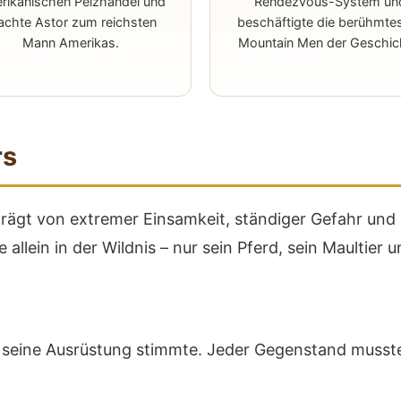
rikanischen Pelzhandel und
Rendezvous-System un
chte Astor zum reichsten
beschäftigte die berühmte
Mann Amerikas.
Mountain Men der Geschic
rs
ägt von extremer Einsamkeit, ständiger Gefahr und e
llein in der Wildnis – nur sein Pferd, sein Maultier un
 seine Ausrüstung stimmte. Jeder Gegenstand musste 