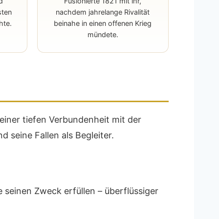
d
Fusionierte 1821 mit ihr,
sten
nachdem jahrelange Rivalität
hte.
beinahe in einen offenen Krieg
mündete.
iner tiefen Verbundenheit mit der
d seine Fallen als Begleiter.
seinen Zweck erfüllen – überflüssiger