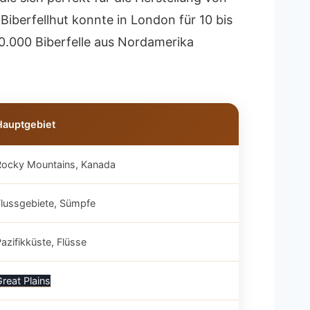
iberfellhut konnte in London für 10 bis
0.000 Biberfelle aus Nordamerika
Hauptgebiet
Rocky Mountains, Kanada
Flussgebiete, Sümpfe
azifikküste, Flüsse
reat Plains