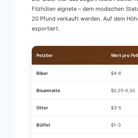
Filzhüten eignete – dem modischen Statu
20 Pfund verkauft werden. Auf dem Höhe
exportiert.
Pelztier
Wert pro Fel
Biber
$4–6
Bisamratte
$0,25–0,50
Otter
$3–5
Büffel
$1–3