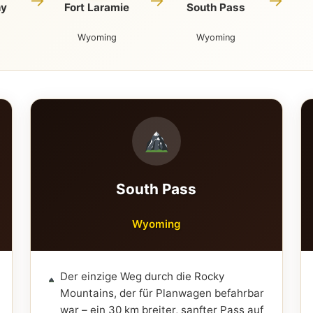
→
→
→
ny
Fort Laramie
South Pass
Wyoming
Wyoming
South Pass
Wyoming
Der einzige Weg durch die Rocky
Mountains, der für Planwagen befahrbar
war – ein 30 km breiter, sanfter Pass auf