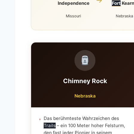
→
Independence
Fort
Kear
Missouri
Nebraska
Chimney Rock
Nebraska
Das berühmteste Wahrzeichen des
Trails
– ein 100 Meter hoher Felsturm,
den fast jeder Pionier in seinem