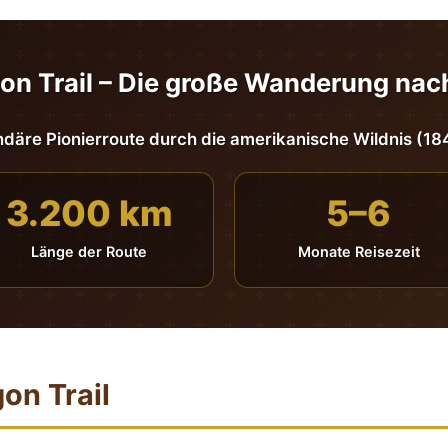
on Trail – Die große Wanderung na
ndäre Pionierroute durch die amerikanische Wildnis (1
3.200 km
5–6
Länge der Route
Monate Reisezeit
on Trail