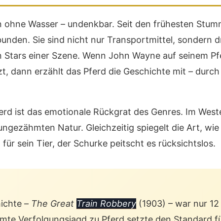
an ohne Wasser – undenkbar. Seit den frühesten Stum
nden. Sie sind nicht nur Transportmittel, sondern d
n Stars einer Szene. Wenn John Wayne auf seinem Pfe
zt, dann erzählt das Pferd die Geschichte mit – durc
rd ist das emotionale Rückgrat des Genres. Im Wester
gezähmten Natur. Gleichzeitig spiegelt die Art, wie 
ür sein Tier, der Schurke peitscht es rücksichtslos.
hichte –
The Great
Train Robbery
(1903) – war nur 12 
rühmte Verfolgungsjagd zu Pferd setzte den Standard 