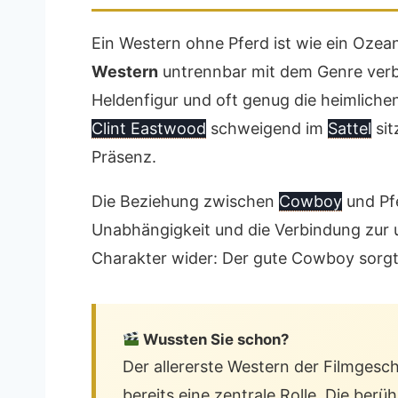
Ein Western ohne Pferd ist wie ein Oze
Western
untrennbar mit dem Genre verbu
Heldenfigur und oft genug die heimliche
Clint Eastwood
schweigend im
Sattel
sit
Präsenz.
Die Beziehung zwischen
Cowboy
und Pfe
Unabhängigkeit und die Verbindung zur un
Charakter wider: Der gute Cowboy sorgt f
Wussten Sie schon?
Der allererste Western der Filmgesc
bereits eine zentrale Rolle. Die be