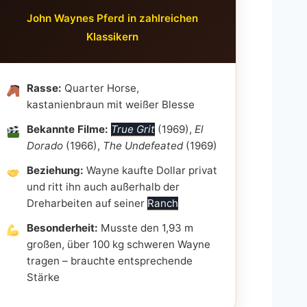
John Waynes Pferd in zahlreichen
Klassikern
Rasse:
Quarter Horse,
kastanienbraun mit weißer Blesse
Bekannte Filme:
True Grit
(1969),
El
Dorado
(1966),
The Undefeated
(1969)
Beziehung:
Wayne kaufte Dollar privat
und ritt ihn auch außerhalb der
Dreharbeiten auf seiner
Ranch
Besonderheit:
Musste den 1,93 m
großen, über 100 kg schweren Wayne
tragen – brauchte entsprechende
Stärke