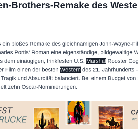
oen-Brothers-Remake des Weste
ls ein bloßes Remake des gleichnamigen John-Wayne-Fi
rles Portis‘ Roman eine eigenständige, bildgewaltige Wes
ls dem einäugigen, trinkfesten U.S.
Marshal
Rooster Cogb
 der Film einen der besten
Western
des 21. Jahrhunderts –
agik und Absurdität balanciert. Bei einem Budget von 3
hielt zehn Oscar-Nominierungen.