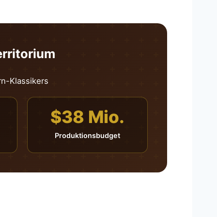
erritorium
rn-Klassikers
$38 Mio.
Produktionsbudget