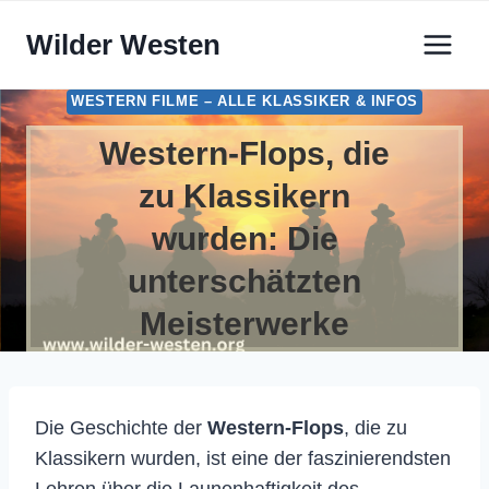
Zum
Wilder Westen
Inhalt
springen
WESTERN FILME – ALLE KLASSIKER & INFOS
Western-Flops, die
zu Klassikern
wurden: Die
unterschätzten
Meisterwerke
Die Geschichte der
Western-Flops
, die zu
Klassikern wurden, ist eine der faszinierendsten