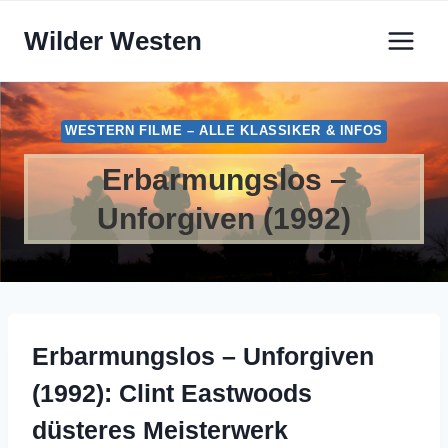
Zum
Wilder Westen
Inhalt
springen
WESTERN FILME – ALLE KLASSIKER & INFOS
Erbarmungslos –
Unforgiven (1992)
Erbarmungslos – Unforgiven
(1992): Clint Eastwoods
düsteres Meisterwerk