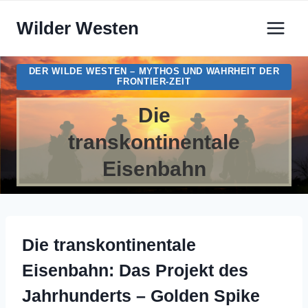
Zum
Wilder Westen
Inhalt
springen
DER WILDE WESTEN – MYTHOS UND WAHRHEIT DER
FRONTIER-ZEIT
Die
transkontinentale
Eisenbahn
Die transkontinentale
Eisenbahn: Das Projekt des
Jahrhunderts – Golden Spike