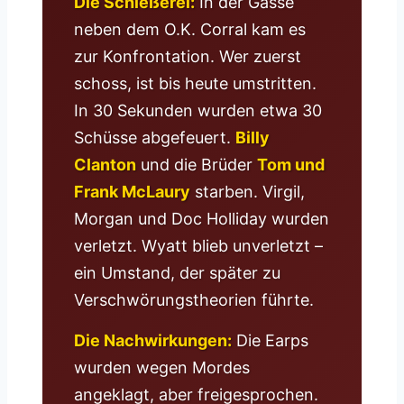
Die Schießerei:
In der Gasse
neben dem O.K. Corral kam es
zur Konfrontation. Wer zuerst
schoss, ist bis heute umstritten.
In 30 Sekunden wurden etwa 30
Schüsse abgefeuert.
Billy
Clanton
und die Brüder
Tom und
Frank McLaury
starben. Virgil,
Morgan und Doc Holliday wurden
verletzt. Wyatt blieb unverletzt –
ein Umstand, der später zu
Verschwörungstheorien führte.
Die Nachwirkungen:
Die Earps
wurden wegen Mordes
angeklagt, aber freigesprochen.