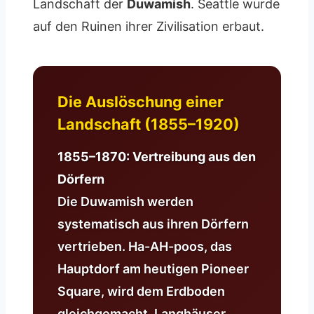
Landschaft der
Duwamish
. Seattle wurde
auf den Ruinen ihrer Zivilisation erbaut.
Die Auslöschung einer
Landschaft (1855–1920)
1855–1870: Vertreibung aus den
Dörfern
Die Duwamish werden
systematisch aus ihren Dörfern
vertrieben. Ha-AH-poos, das
Hauptdorf am heutigen Pioneer
Square, wird dem Erdboden
gleichgemacht. Langhäuser