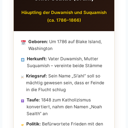
Häuptling der Duwamish und Suquamish
(ca. 1786–1866)
Geboren:
Um 1786 auf Blake Island,
Washington
Herkunft:
Vater Duwamish, Mutter
Suquamish – vereinte beide Stämme
Kriegsruf:
Sein Name „Si’ahl“ soll so
mächtig gewesen sein, dass er Feinde
in die Flucht schlug
Taufe:
1848 zum Katholizismus
konvertiert, nahm den Namen „Noah
Sealth“ an
Politik:
Befürwortete Frieden mit den