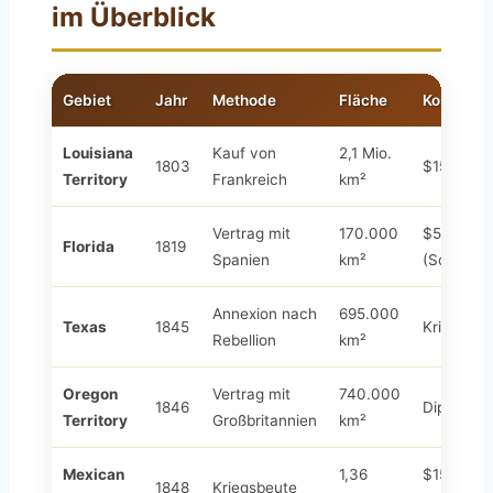
im Überblick
Gebiet
Jahr
Methode
Fläche
Kosten/Pr
Louisiana
Kauf von
2,1 Mio.
1803
$15 Millio
Territory
Frankreich
km²
Vertrag mit
170.000
$5 Millio
Florida
1819
Spanien
km²
(Schulden
Annexion nach
695.000
Texas
1845
Kriegskos
Rebellion
km²
Oregon
Vertrag mit
740.000
1846
Diplomati
Territory
Großbritannien
km²
Mexican
1,36
$15 Millio
1848
Kriegsbeute