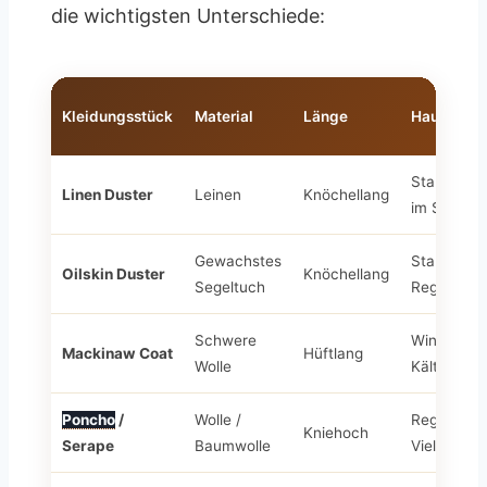
die wichtigsten Unterschiede:
Kleidungsstück
Material
Länge
Hauptzwe
Staubschu
Linen Duster
Leinen
Knöchellang
im Somme
Gewachstes
Staub- un
Oilskin Duster
Knöchellang
Segeltuch
Regenschu
Schwere
Winterschu
Mackinaw Coat
Hüftlang
Wolle
Kälte
Poncho
/
Wolle /
Regen, Wi
Kniehoch
Serape
Baumwolle
Vielseitigke