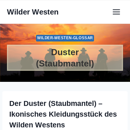
Zum
Wilder Westen
Inhalt
springen
WILDER-WESTEN-GLOSSAR
Duster
(Staubmantel)
Der Duster (Staubmantel) –
Ikonisches Kleidungsstück des
Wilden Westens