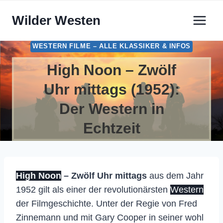
Zum
Wilder Westen
Inhalt
springen
WESTERN FILME – ALLE KLASSIKER & INFOS
High Noon – Zwölf
Uhr mittags (1952):
Der Western in
Echtzeit
High Noon
– Zwölf Uhr mittags
aus dem Jahr
1952 gilt als einer der revolutionärsten
Western
der Filmgeschichte. Unter der Regie von Fred
Zinnemann und mit Gary Cooper in seiner wohl