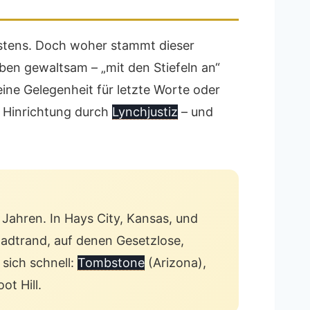
estens. Doch woher stammt dieser
ben gewaltsam – „mit den Stiefeln an“
keine Gelegenheit für letzte Worte oder
e Hinrichtung durch
Lynchjustiz
– und
Jahren. In Hays City, Kansas, und
tadtrand, auf denen Gesetzlose,
 sich schnell:
Tombstone
(Arizona),
t Hill.