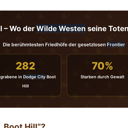
ll – Wo der
Wilde Westen
seine Tote
Die berühmtesten Friedhöfe der gesetzlosen
Frontier
282
70%
grabene in
Dodge City
Boot
Starben durch Gewalt
Hill
Boot Hill“?