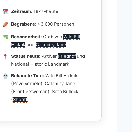
Zeitraum:
1877–heute
Begrabene:
>3.600 Personen
Besonderheit:
Grab von
Wild Bill
Hickok
und
Calamity Jane
Status heute:
Aktiver
Friedhof
und
National Historic Landmark
Bekannte Tote:
Wild Bill Hickok
(Revolverheld), Calamity Jane
(Frontierswoman), Seth Bullock
(
Sheriff
)