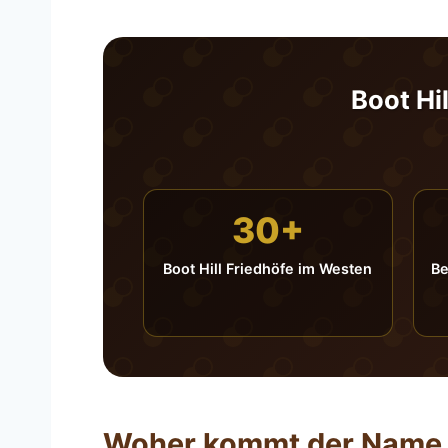
Boot Hi
30+
Boot Hill Friedhöfe im Westen
Be
Woher kommt der Name „