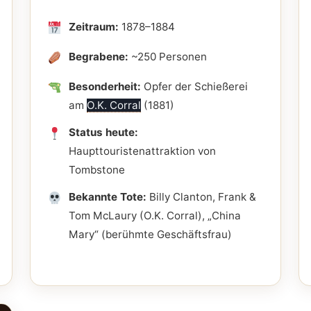
Zeitraum:
1878–1884
Begrabene:
~250 Personen
Besonderheit:
Opfer der Schießerei
am
O.K. Corral
(1881)
Status heute:
Haupttouristenattraktion von
Tombstone
Bekannte Tote:
Billy Clanton, Frank &
Tom McLaury (O.K. Corral), „China
Mary“ (berühmte Geschäftsfrau)