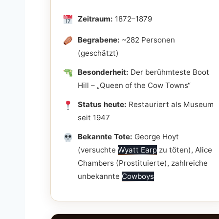
Zeitraum:
1872–1879
Begrabene:
~282 Personen
(geschätzt)
Besonderheit:
Der berühmteste Boot
Hill – „Queen of the Cow Towns“
Status heute:
Restauriert als Museum
seit 1947
Bekannte Tote:
George Hoyt
(versuchte
Wyatt Earp
zu töten), Alice
Chambers (Prostituierte), zahlreiche
unbekannte
Cowboys