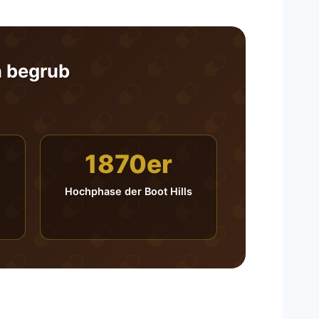
n begrub
1870er
Hochphase der Boot Hills