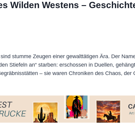
 des Wilden Westens – Geschich
ind stumme Zeugen einer gewalttätigen Ära. Der Name „B
t den Stiefeln an“ starben: erschossen in Duellen, gehä
Begräbnisstätten – sie waren Chroniken des Chaos, der G