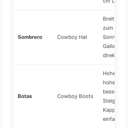
cm Durch
Breitkrem
zum Schut
Sombrero
Cowboy Hat
Sonne. De
Gallon Hat“
direkte Ab
Hohe Stief
hohem Ab
besseren 
Botas
Cowboy Boots
Steigbügel
Kappe zu
einfachen 