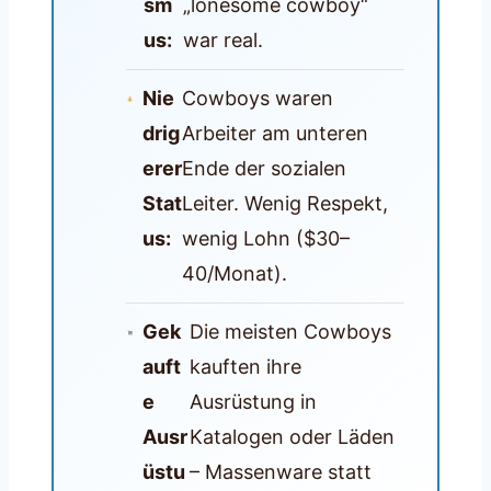
sm
„lonesome cowboy“
us:
war real.
Nie
Cowboys waren
drig
Arbeiter am unteren
erer
Ende der sozialen
Stat
Leiter. Wenig Respekt,
us:
wenig Lohn ($30–
40/Monat).
Gek
Die meisten Cowboys
auft
kauften ihre
e
Ausrüstung in
Ausr
Katalogen oder Läden
üstu
– Massenware statt