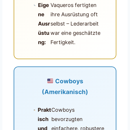
Eige
Vaqueros fertigten
ne
ihre Ausrüstung oft
Ausr
selbst – Lederarbeit
üstu
war eine geschätzte
ng:
Fertigkeit.
Cowboys
(Amerikanisch)
Prakt
Cowboys
isch
bevorzugten
und
einfachere, robustere