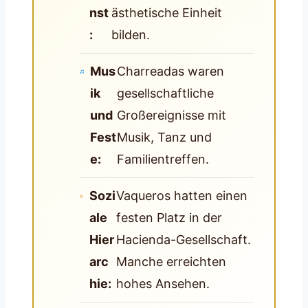
nst
ästhetische Einheit
:
bilden.
Mus
Charreadas waren
ik
gesellschaftliche
und
Großereignisse mit
Fest
Musik, Tanz und
e:
Familientreffen.
Sozi
Vaqueros hatten einen
ale
festen Platz in der
Hier
Hacienda-Gesellschaft.
arc
Manche erreichten
hie:
hohes Ansehen.