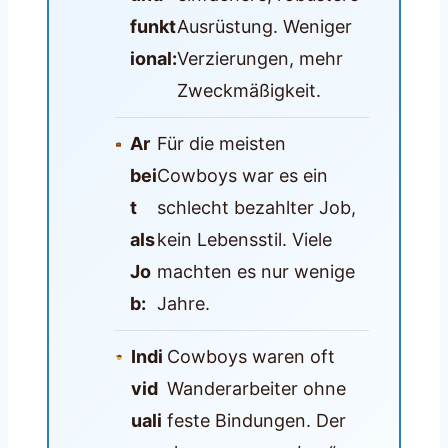
funkt
Ausrüstung. Weniger
ional:
Verzierungen, mehr
Zweckmäßigkeit.
Ar
Für die meisten
bei
Cowboys war es ein
t
schlecht bezahlter Job,
als
kein Lebensstil. Viele
Jo
machten es nur wenige
b:
Jahre.
Indi
Cowboys waren oft
vid
Wanderarbeiter ohne
uali
feste Bindungen. Der