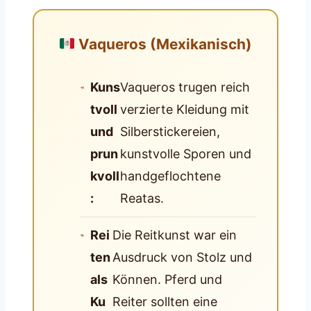
Vaqueros (Mexikanisch)
Kuns
Vaqueros trugen reich
tvoll
verzierte Kleidung mit
und
Silberstickereien,
prun
kunstvolle Sporen und
kvoll
handgeflochtene
:
Reatas.
Rei
Die Reitkunst war ein
ten
Ausdruck von Stolz und
als
Können. Pferd und
Ku
Reiter sollten eine