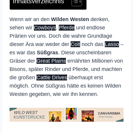
Inhaltsverzeichnis
Wenn wir an den
Wilden Westen
denken,
sehen wir
Cowboys
,
Pferde
und endlose
Prärien vor uns. Doch die wahre Grundlage
dieser Ära war weder der
Colt
noch das
Lasso
–
es war das
Süßgras
. Diese unscheinbaren
Gräser der
Great Plains
ernährten Millionen von
Bisons, später Rinder und Pferde, und machten
die großen
Cattle Drives
überhaupt erst
möglich. Ohne Süßgras hätte es keinen Wilden
Westen gegeben, wie wir ihn kennen.