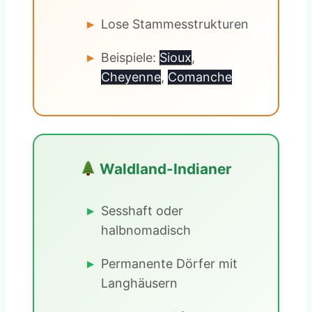
Lose Stammesstrukturen
Beispiele:
Sioux
,
Cheyenne
,
Comanche
Waldland-Indianer
Sesshaft oder
halbnomadisch
Permanente Dörfer mit
Langhäusern