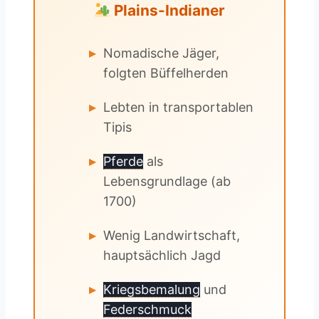
Plains-Indianer
Nomadische Jäger,
folgten Büffelherden
Lebten in transportablen
Tipis
Pferde
als
Lebensgrundlage (ab
1700)
Wenig Landwirtschaft,
hauptsächlich Jagd
Kriegsbemalung
und
Federschmuck