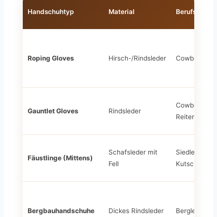
Handschuhtyp
Material
Berufsgrupp
Roping Gloves
Hirsch-/Rindsleder
Cowboys
Cowboys,
Gauntlet Gloves
Rindsleder
Reiter
Schafsleder mit
Siedler,
Fäustlinge (Mittens)
Fell
Kutscher
Bergbauhandschuhe
Dickes Rindsleder
Bergleute