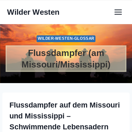
Zum
Wilder Westen
Inhalt
springen
WILDER-WESTEN-GLOSSAR
Flussdampfer (am
Missouri/Mississippi)
Flussdampfer auf dem Missouri
und Mississippi –
Schwimmende Lebensadern