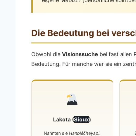
eigene
Medizin
(persönliche spirituel
Die Bedeutung bei ver
Obwohl die
Visionssuche
bei fast allen
Bedeutung. Für manche war sie ein zentra
Lakota (
Sioux
)
Nannten sie
Hanbléčheyapi
.