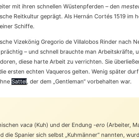
Reiter mit ihren schnellen Wüstenpferden – den
meste
ische Reitkultur geprägt. Als Hernán Cortés 1519 im 
einer Schiffe.
ische Vizekönig Gregorio de Villalobos Rinder nach N
prächtig – und schnell brauchte man Arbeitskräfte, u
oren, diese harte Arbeit zu verrichten. Sie überließe
die ersten echten Vaqueros gelten. Wenig später du
 ohne
Sattel
, der dem „Gentleman“ vorbehalten war.
nischen
vaca
(Kuh) und der Endung
-ero
(Arbeiter, M
die Spanier sich selbst „Kuhmänner“ nannten, wurd