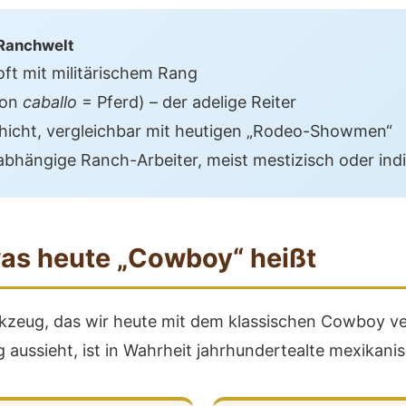
 Ranchwelt
oft mit militärischem Rang
von
caballo
= Pferd) – der adelige Reiter
hicht, vergleichbar mit heutigen „Rodeo-Showmen“
abhängige Ranch-Arbeiter, meist mestizisch oder ind
was heute „Cowboy“ heißt
rkzeug, das wir heute mit dem klassischen Cowboy v
 aussieht, ist in Wahrheit jahrhundertealte mexikani