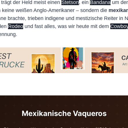
trägt der Held meist einen
Stetson
, ein
Bandana
um den
n keine weißen Anglo-Amerikaner – sondern die
mexika
e brachte, trieben indigene und mestizische Reiter i
 den
Rodeo
und fast alles, was wir heute mit dem
Cowbo
ennung.
Mexikanische Vaqueros