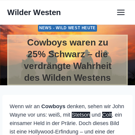
Zum
Wilder Westen
Inhalt
springen
NEWS - WILD WEST HEUTE
Cowboys waren zu
25% Schwarz – die
verdrängte Wahrheit
des Wilden Westens
Wenn wir an
Cowboys
denken, sehen wir John
Wayne vor uns: weiß, mit
Stetson
und
Colt
, ein
einsamer Held in der Prärie. Doch dieses Bild
ist eine Hollywood-Erfindung – und eine der