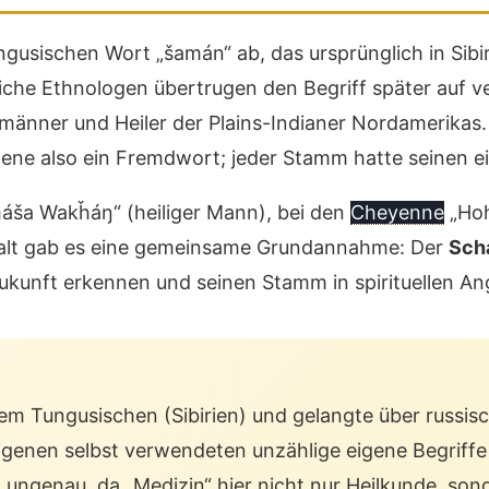
ungusischen Wort „šamán“ ab, das ursprünglich in Sib
iche Ethnologen übertrugen den Begriff später auf ver
inmänner und Heiler der Plains-Indianer Nordamerika
ne also ein Fremdwort; jeder Stamm hatte seinen eig
áša Wakȟáŋ“ (heiliger Mann), bei den
Cheyenne
„Hoh
elfalt gab es eine gemeinsame Grundannahme: Der
Sch
Zukunft erkennen und seinen Stamm in spirituellen An
 Tungusischen (Sibirien) und gelangte über russisc
igenen selbst verwendeten unzählige eigene Begriff
 ungenau, da „Medizin“ hier nicht nur Heilkunde, sond