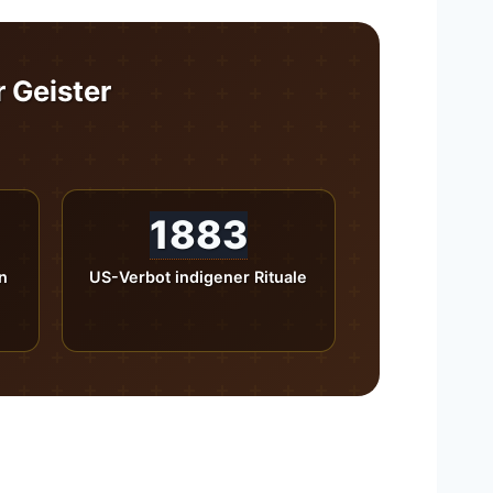
r Geister
1883
n
US-Verbot indigener Rituale