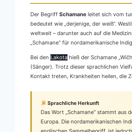
Der Begriff
Schamane
leitet sich vom t
bedeutet wie „derjenige, der weiß“. Westl
weltweit – darunter auch auf die Mediz
„Schamane“ für nordamerikanische Indige
Bei den
Lakota
hieß der Schamane „Wičh
(Sänger). Trotz dieser sprachlichen Vi
Kontakt treten, Krankheiten heilen, die 
Sprachliche Herkunft
Das Wort „Schamane“ stammt aus dem
Europa. Die nordamerikanischen Ind
englischen Sammelbegriff, ist jedoch