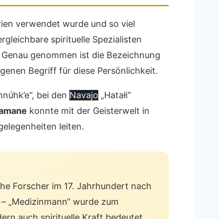
irien verwendet wurde und so viel
gleichbare spirituelle Spezialisten
s. Genau genommen ist die Bezeichnung
enen Begriff für diese Persönlichkeit.
núhk’e“, bei den
Navajo
„Hatałi“
amane
konnte mit der Geisterwelt in
gelegenheiten leiten.
he Forscher im 17. Jahrhundert nach
e – „Medizinmann“ wurde zum
ern auch spirituelle Kraft bedeutet.